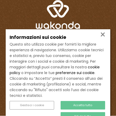
×
Informazioni sui cookie
Wakonda società agricola S.p.A.
Questo sito utilizza cookie per fornirti la migliore
Sede legale: Via Sistina, 48
esperienza di navigazione. Utilizziamo cookie tecnici
00187 Roma - Italia
e statistici e, previo tuo consenso, cookie per
C.F. e P.IVA 16376561003
interagire con i social e cookie di marketing. Per
REA: RM – 1653391
maggiori dettagli puoi consultare la nostra
cookie
Cap.Soc. € 567.750,00
policy
o impostare le tue
preferenze sui cookie
.
Cliccando su “Accetto” presti il consenso all’uso dei
Tel. 06 45507460
cookie di marketing (profilazione) e social, mentre
+39 335 837 3488
cliccando su "Rifiuto" accetti solo l’uso dei cookie
info@wakonda.eu
tecnici e statistici.
Gestisci i cookie
Accetta tutto