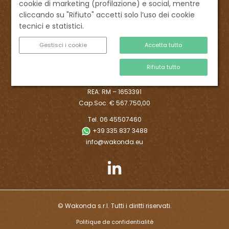
cookie di marketing (profilazione) e social, mentre
cliccando su "Rifiuto" accetti solo l’uso dei cookie
tecnici e statistici.
Wakonda società agricola S.p.A.
Gestisci i cookie
Accetta tutto
Sede legale: Via Sistina, 48
00187 Roma - Italia
Rifiuta tutto
C.F. e P.IVA 16376561003
REA: RM – 1653391
Cap.Soc. € 567.750,00
Tel. 06 45507460
+39 335 837 3488
info@wakonda.eu
© Wakonda s.r.l. Tutti i diritti riservati.
Politique de confidentialité